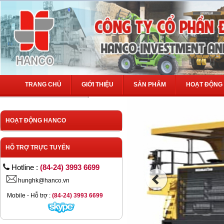
TRANG CHỦ
GIỚI THIỆU
SẢN PHẨM
HOẠT ĐỘNG
HOẠT ĐỘNG HANCO
HỖ TRỢ TRỰC TUYẾN
Hotline :
(84-24) 3993 6699
hunghk@hanco.vn
Mobile - Hỗ trợ :
(84-24) 3993 6699