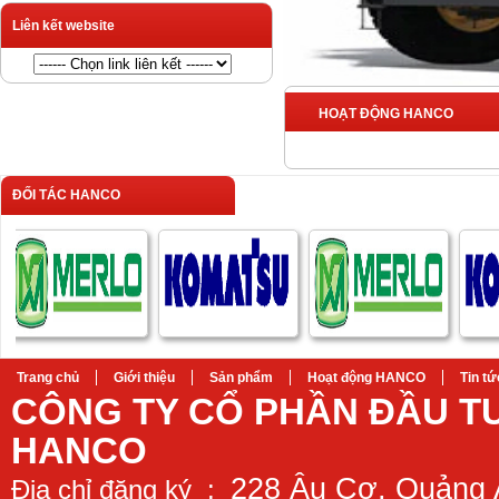
Liên kết website
HOẠT ĐỘNG HANCO
ĐỐI TÁC HANCO
Trang chủ
Giới thiệu
Sản phẩm
Hoạt động HANCO
Tin tứ
CÔNG TY CỔ PHẦN ĐẦU T
HANCO
228 Âu Cơ, Quảng 
Địa chỉ đăng ký :